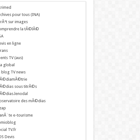
crimed
chives pour tous (INA)
rÃªt sur images
omprendre la tÃ©lÃ©
SA
vis en ligne
rans
ents TV (aus)
a global
e blog TV news
Ã©diamÃ©trie
Ã©dias sous titrÃ©s
Ã©dias.lenodal
bservatoire des mÃ©dias
zap
anÃ¨te e-tourisme
emioblog
cial TV.fr
OS Devis