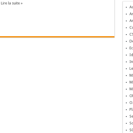
.
Lire la suite »
A
Ar
Ar
C
C
De
Ec
Id
In
L
M
M
M
O
O
Pl
S
So
S