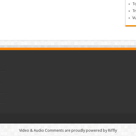
T
T
V
Video & Audio Comments are proudly powered by Riffly