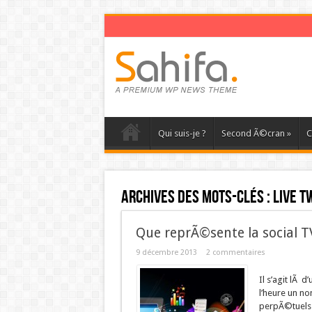
Qui suis-je ?
Second Ã©cran
»
C
Archives des mots-clés :
live t
Que reprÃ©sente la social T
9 décembre 2013
2 commentaires
Il s’agit lÃ 
l’heure un n
perpÃ©tuels 