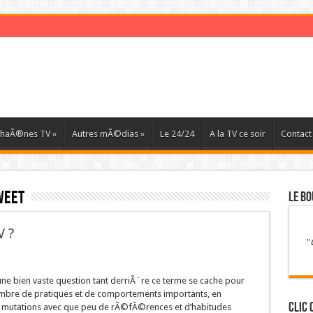
haÃ®nes TV
»
Autres mÃ©dias
»
Le 24/24
A la TV ce soir
Contact
weet
LE BO
V ?
"
d’une bien vaste question tant derriÃ¨re ce terme se cache pour
ombre de pratiques et de comportements importants, en
Clic 
mutations avec que peu de rÃ©fÃ©rences et d’habitudes