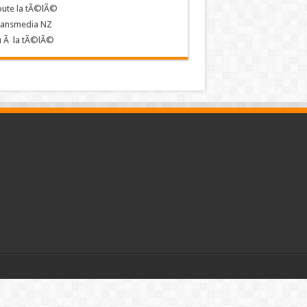
oute la tÃ©lÃ©
ransmedia NZ
u Ã la tÃ©lÃ©