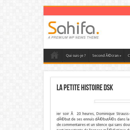
Qui suis-je ?
Second Ã©cran
»
C
La petite histoire DSK
ier soir Ã 20 heures, Dominique Strauss-
dÃ©but de ses ennuis dÃ©butÃ©s dans la 
de commentaires et un silence qui sans dou