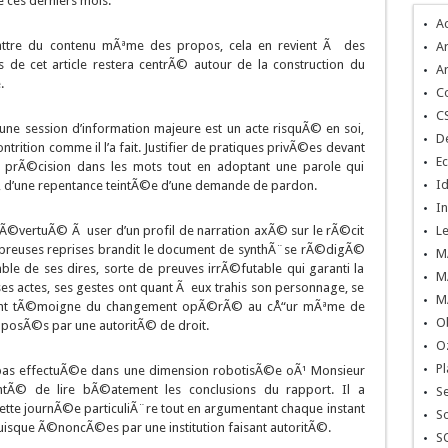
 ces derniers mois.
A
battre du contenu mÃªme des propos, cela en revient Ã des
Ar
s de cet article restera centrÃ© autour de la construction du
Ar
.
C
C
’une session d’information majeure est un acte risquÃ© en soi,
De
ontrition comme il l’a fait. Justifier de pratiques privÃ©es devant
Ec
e prÃ©cision dans les mots tout en adoptant une parole qui
Id
, d’une repentance teintÃ©e d’une demande de pardon.
In
t Ã©vertuÃ© Ã user d’un profil de narration axÃ© sur le rÃ©cit
L
nombreuses reprises brandit le document de synthÃ¨se rÃ©digÃ©
M
le de ses dires, sorte de preuves irrÃ©futable qui garanti la
M
es actes, ses gestes ont quant Ã eux trahis son personnage, se
M
ument tÃ©moigne du changement opÃ©rÃ© au cÅ“ur mÃªme de
O
apposÃ©s par une autoritÃ© de droit.
O
Pl
s pas effectuÃ©e dans une dimension robotisÃ©e oÃ¹ Monsieur
entÃ© de lire bÃ©atement les conclusions du rapport. Il a
S
e journÃ©e particuliÃ¨re tout en argumentant chaque instant
So
uisque Ã©noncÃ©es par une institution faisant autoritÃ©.
S