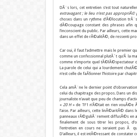
DÃ¨s lors, cet entretien s’est tout nature
extravagant ; le lieu n’est pas appropriÃ
choses dans un rythme d’Ã©locution trÃ¨s 
dÃ©coupage constant des phrases afin q
l’inconscient du public. Par ailleurs, cette 
dans un effet de rÃ©alitÃ©, de ressenti pr
Car oui, il faut l’admettre mais le premier
comme un confessionnal plutÃ´t qu’Ã la m
comme n’importe quel tÃ©lÃ©spectateur de
La parole de celui qui a lourdement chutÃ© 
n’est celle de faÃ§onner l’histoire par chapitr
Cela amÃ¨ne le dernier point d’observatio
celui du chapitrage des propos. Dans un di
journaliste n’avait que peu de champs d’ac
«
20 H
» de TF1 n’Ã©tait en rien vouÃ©e Ã
l’aise. Par ailleurs, cette linÃ©aritÃ© dans
panneaux rÃ©guliÃ¨rement diffusÃ©s en a
finalement de sous titrer les propos, d
l’entretien en cours ne seraient pas Ã q
D’ailleurs, il est intÃ©ressant de constate