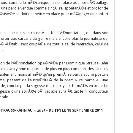
mois, comme la mÃ©canique mis en place pour ce dÃ©ballage
tre une parole vendue comme sincÃ¨re, spontanÃ©e et profonde
©visÃ©e se doit de mettre en place pour mÃ©nager un confort
Ã©e ce soir mets en cause Ã la fois l’Ã©nonciateur, qui dans son
orter aux carcans du genre mais encore plus la journaliste qui
Ã©-Ã©tabli s’est coupÃ©e de tout le sel de l’entretien, celui de
t.
tion de l’Ã©nonciation opÃ©rÃ©e par Dominique Strauss-Kahn
ulait. Un rythme de parole de plus en plus commun, des silences
bablement moins affinÃ© qu’en premiÃ¨re partie et une posture
ªme, passant de l’austÃ©ritÃ© de la premiÃ¨re partie Ã une
e, conclut par la sagesse des deux yeux fermÃ©s en toute fin
gesse d’une soirÃ©e oÃ¹ cet axe aura Ã©tait le fil conducteur
orale.
STRAUSS-KAHN AU «
20 H
» DE TF1 LE 18 SEPTEMBRE 2011