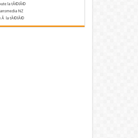
oute la tÃ©lÃ©
ransmedia NZ
u Ã la tÃ©lÃ©