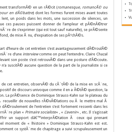
T
llement transformÃ© en un rÃ©cit (
romanesque, romancÃ© ou
T
© pour en dÃ©battre
) dont les formes furent mises avant toutes
V
lent, un poids dans les mots, une succession de silences, un
ue ces pauses puissent donner de l’ampleur et pÃ©nÃ©trer
maniÃ¨re de s’exprimer (qui est tout sauf naturelle), se prÃ©sente
ofond, de mise Ã nu, d’expiation de ses pÃªchÃ©s.
 quart d’heure de cet entretien s’est avantageusement dÃ©roulÃ©
aniÃ¨re d’une
interview
comme on peut l’entendre. Claire Chazal
vant son poste s’est retrouvÃ© dans une posture d’Ã©coute.
n’a suscitÃ© aucune question de la part de la journaliste si ce
e.
n de cet entretien, observÃ© du cÃ´tÃ© de la mise en scÃ¨ne,
spositif de discours univoque comme il en a Ã©tÃ© question, la
tion. La prÃ©sence de Dominique Strauss-Kahn sur le plateau du
 recueillir de nouvelles rÃ©vÃ©lations ou Ã le mettre mal Ã
 le dÃ©roulement de l’entretien s’est fortement ressenti dans les
rriÃ¨re plan «
Primaire socialiste
« , «
L’avenir
« , etc. Il s’agissait
’offrir un support dâ€™interprÃ©tation Ã ceux qui prenant
uel moment de « lhistoire » Dominique Strauss-Kahn est est.
r comment ce systÃ¨me de chapitrage a suivi scrupuleusement un