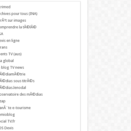
crimed
chives pour tous (INA)
rÃªt sur images
omprendre la tÃ©lÃ©
SA
vis en ligne
rans
ents TV (aus)
a global
e blog TV news
Ã©diamÃ©trie
Ã©dias sous titrÃ©s
Ã©dias.lenodal
bservatoire des mÃ©dias
zap
anÃ¨te e-tourisme
emioblog
cial TV.fr
OS Devis