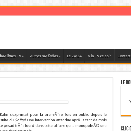
haÃ®nes TV
»
Autres mÃ©dias
»
Le 24/24
A la TV ce soir
Contact
LE BO
"
Kahn s’exprimait pour la premiÃ¨re fois en public depuis le
suite du
Sofitel
. Une intervention attendue aprÃ¨s tant de mois
te pesait trÃ¨s lourd dans cette affaire qui a monopolisÃ© une
Clic 