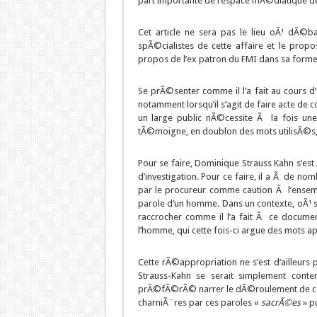
part importante de l’espace mÃ©diatique de
Cet article ne sera pas le lieu oÃ¹ dÃ©
spÃ©cialistes de cette affaire et le propo
propos de l’ex patron du FMI dans sa forme
Se prÃ©senter comme il l’a fait au cours d
notamment lorsqu’il s’agit de faire acte de c
un large public nÃ©cessite Ã la fois un
tÃ©moigne, en doublon des mots utilisÃ©s
Pour se faire, Dominique Strauss Kahn s’es
d’investigation. Pour ce faire, il a Ã de 
par le procureur comme caution Ã l’ensemb
parole d’un homme. Dans un contexte, oÃ¹ s
raccrocher comme il l’a fait Ã ce doc
l’homme, qui cette fois-ci argue des mots 
Cette rÃ©appropriation ne s’est d’ailleur
Strauss-Kahn se serait simplement cont
prÃ©fÃ©rÃ© narrer le dÃ©roulement de cett
charniÃ¨res par ces paroles «
sacrÃ©es
» p