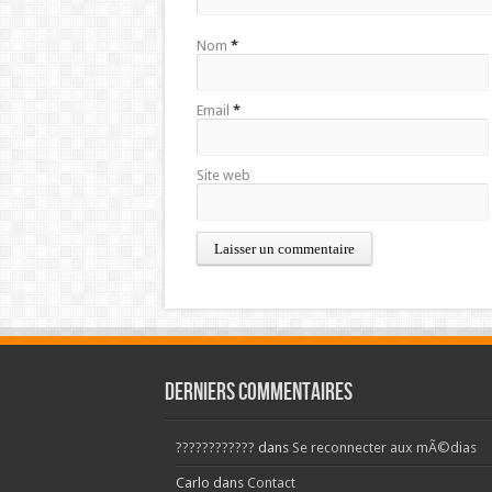
Nom
*
Email
*
Site web
Derniers commentaires
????????????
dans
Se reconnecter aux mÃ©dias
Carlo
dans
Contact