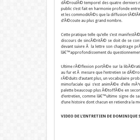
dÃ©roulÃ© temporel des quatre derniers 
public s’est fait en harmonie profonde en
et les commoditÃ©s que la diffusion tÃ©lÃ
d’Ã©coute au plus grand nombre.
Cette pratique telle qu’elle s’est manifest
discours de sincÃ©ritÃ© se doit de se conf
devant suivre Ã la lettre son chapitrage pr
lâ€™approfondissement du questionnemen
Ultime rÃ©flexion portÃ©e sur la libÃ©ra
au fur et Ã mesure que l’entretien se dÃ©ro
rÃ©duits d’autant plus, un vocabulaire pro
mimofaciale qui s’est animÃ©e d’elle mÃ
palette beaucoup plus Ã©toffÃ©e en second
d’entretien, comme lâ€™ultime signe de sa
d’une histoire dont chacun en retiendra la m
VIDEO DE L’ENTRETIEN DE DOMINIQUE 