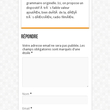
grammaire originelle. Ici, on propose un
dispositif Ã trÃ¨s faible valeur
ajoutÃ©e, bien deÃ§Ã de la, dÃ©jÃ
trÃ¨s dÃ©criÃ©e, radio filmÃ©e.
Répondre
Votre adresse email ne sera pas publiée. Les
champs obligatoires sont marqués d'une
étoile
*
Nom
*
Email
*