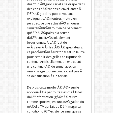
dâ€™un Ã©gard car elle se drape dans
des considÃ©rations bienveillantes Ã
lâ€™Ã©gard du public, voulant
expliquer, dÃ©montrer, mettre en
perspective une actualitÃ© en quasi
simultanÃ©itÃ© tout en ne parvenant
quâ€™Ã Ã©paissir la brume
dâ€™actualitÃ©s initialement
brouillonnes. A dÃ©faut de
Â«Â gaverÂ Â» les tÃ©lÃ©spectateurs,
ce procÃ©dÃ© Ã©ditorial est un leurre
pour remplir des grilles en rupture de
contenu. Artificiellement on entretient
une continuitÃ© du signal avec ce
remplissage tout ne contribuant pas Ã
sa densification Ã©ditoriale.
De plus, cette mode tÃ©lÃ©visuelle
approuvÃ©e par toutes les chaÃ®nes
dâ€™information (gÃ©nÃ©raliste
comme sportive) est une nÃ©gation du
mÃ©dia TV qui fait de lâ€™image sa
condition dâ€™existence ainsi que sa