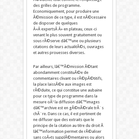
des grilles de programme.
Economiquement, pour produire une
Ã©mission de ce type, il est nÃ©cessaire
de disposer de quelques
Â«Â expertsÂ Â» en plateau, ceux-ci
venant le plus souvent gratuitement ou
sous rÃ©serve dâ€™une ou plusieurs
citations de leurs actualitÃ©s, ouvrages
et autres prouesses diverses.
Par ailleurs, lâ€™Ã©mission Ã©tant
abondamment constituÃ©e de
commentaires clivant ou rÃ©pÃ©titifs,
la place laissÃ©e aux images est
rÃ©duite, ce qui constitue une aubaine
pour ce type de programme dans la
mesure oÃ¹ la diffusion dâ€™images
dâ€™archive est en gÃ©nÃ©rale trÃ¨s
chÃ¨re. Dans ce cas, il est pertinent de
ne diffuser que des extraits que le
principe de la citation au titre du droit Ã
lâ€™information permet de rÃ©aliser
sans coÃ»ts supplÃ©mentaires ou alors