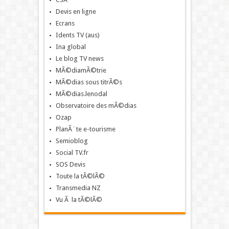
Devis en ligne
Ecrans
Idents TV (aus)
Ina global
Le blog TV news
MÃ©diamÃ©trie
MÃ©dias sous titrÃ©s
MÃ©dias.lenodal
Observatoire des mÃ©dias
Ozap
PlanÃ¨te e-tourisme
Semioblog
Social TV.fr
SOS Devis
Toute la tÃ©lÃ©
Transmedia NZ
Vu Ã la tÃ©lÃ©