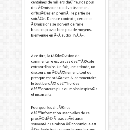
centaines de milliers dâ€™euros pour
des Ã©missions de divertissement
diffusÃ©es en premiÃ¨re partie de
soirÃ©e. Dans ce contexte, certaines
Ã©missions se doivent de faire
beaucoup avec bien peu de moyens.
Bienvenue en Â«Â audio TVÂ Â».
A ce titre, la tÃ©lÃ©vision de
commentaire est un cas dâ€™Ã©cole
extraordinaire. Un fait, une attitude, un
discours, un Ã©vÃ©nement, tout ou
presque est prÃ©texte Ã commentaire,
le tout bardÃ© dâ€™hordes
dâ€™orateurs plus ou moins inspirÃ©s
et inspirants.
Pourquoi les chaÃ®nes
dâ€™information usent-elles de ce
procÃ©dÃ© Ã bas coÃ»t aussi
souventÂ ? La raison Ã©conomique est
Ã©vidente tout comme le remplissage