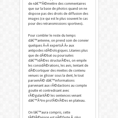
de nâ€™Ã©mettre des commentaires
que sur la base de photos quand on ne
dispose pas des droits de diffusion des
images (ce qui est le plus souvent le cas
pour des retransmissions sportives).
Pour combler le reste du temps
dâ€™antenne, on prend soin de convier
quelques Â«Â expertsÂ Â» aux
antipodes idÃ©ologiques. Litanies plus
que de dÃ©bat ou poursuites
dâ€™idÃ©es structurÃ©es, on empile
les considÃ©rations, les avis, tentant de
dÃ©cortiquer des miettes de contenu
venues se glisser sous la dent, le tout
parsemÃ© dâ€™informations
parvenant aux rÃ©dactions au compte
goutte et contredisant avec
rÃ©gularitÃ© les sentences venant
dâ€™Ãªtre profÃ©rÃ©es en plateau.
On lâ€™aura compris, cette
tÃ©lÃ©vision est nÃ©faste Ã plus