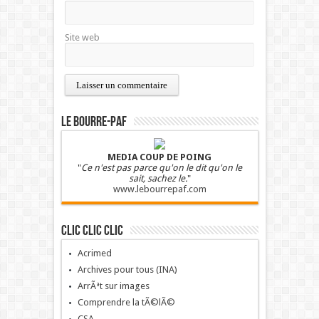
Site web
LE BOURRE-PAF
MEDIA COUP DE POING
"
Ce n'est pas parce qu'on le dit qu'on le
sait, sachez le.
"
www.lebourrepaf.com
Clic clic clic
Acrimed
Archives pour tous (INA)
ArrÃªt sur images
Comprendre la tÃ©lÃ©
CSA