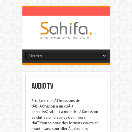
Audio TV
Produire des Ã©missions de
tÃ©lÃ©vision a un coÃ»t
considÃ©rable. La moindre Ã©mission
se chiffre en dizaines de milliers
dâ€™euros pour des formats courts et
monte sans sourciller Ã plusieurs