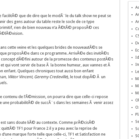
A
Ar
de facilitÃ© que de dire que le modÃ¨le du talk show ne peut se
r des gens autour du table reste le socle de ce type
Ar
 primitif, rien de bien nouveau n’a Ã©tÃ© proposÃ© ces
C
Ã©lÃ©vision.
C
De
 dans cette veine et les quelques brides de nouveautÃ©s se
Ec
©tique proposÃ©e dans ce programme. ArrivÃ©e des invitÃ©s
Id
at, concept dÃ©fini autour de la promesse des contenus postÃ©s
In
 et qui vont servir de base Ã la bonne humeur, aux vannes et Ã
on enfant. Quelques chroniques tout aussi bon enfant
L
an, Viktor Vincent, Geremy Credeville
), le tout dopÃ© Ã un
M
uels.
M
M
le contenu de l’Ã©mission, on pourra dire que celle-ci repose
O
sure une probabilitÃ© de succÃ¨s dans les semaines Ã venir assez
O
Pl
S
la est sans doute liÃ© au contexte. Comme prÃ©cisÃ©
 quittÃ© TF1 pour France 2 il y a peu avec la reprise de
So
une marque forte telle que celle-ci, TF1 et Satisfaction ne
S