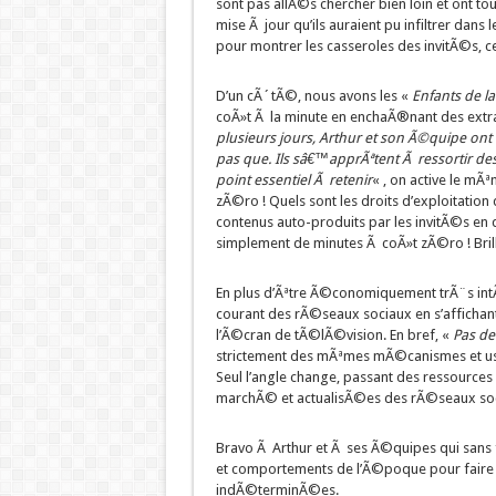
sont pas allÃ©s chercher bien loin et ont 
mise Ã jour qu’ils auraient pu infiltrer dans
pour montrer les casseroles des invitÃ©s, ce
D’un cÃ´tÃ©, nous avons les «
Enfants de l
coÃ»t Ã la minute en enchaÃ®nant des extrai
plusieurs jours, Arthur et son Ã©quipe ont 
pas que. Ils sâ€™apprÃªtent Ã ressortir d
point essentiel Ã retenir
« , on active le 
zÃ©ro ! Quels sont les droits d’exploitation
contenus auto-produits par les invitÃ©s en qu
simplement de minutes Ã coÃ»t zÃ©ro ! Brill
En plus d’Ãªtre Ã©conomiquement trÃ¨s intÃ©
courant des rÃ©seaux sociaux en s’afficha
l’Ã©cran de tÃ©lÃ©vision. En bref, «
Pas de
strictement des mÃªmes mÃ©canismes et use
Seul l’angle change, passant des ressource
marchÃ© et actualisÃ©es des rÃ©seaux soc
Bravo Ã Arthur et Ã ses Ã©quipes qui sans fa
et comportements de l’Ã©poque pour faire
indÃ©terminÃ©es.