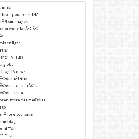
crimed
chives pour tous (INA)
rÃªt sur images
omprendre la tÃ©lÃ©
SA
vis en ligne
rans
ents TV (aus)
a global
e blog TV news
Ã©diamÃ©trie
Ã©dias sous titrÃ©s
Ã©dias.lenodal
bservatoire des mÃ©dias
zap
anÃ¨te e-tourisme
emioblog
cial TV.fr
OS Devis