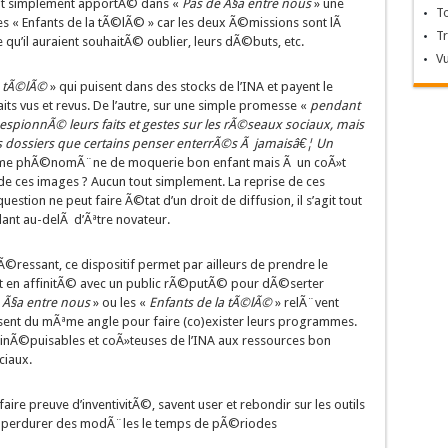
tout simplement apportÃ© dans «
Pas de Ã§a entre nous
» une
T
 les « Enfants de la tÃ©lÃ© » car les deux Ã©missions sont lÃ
T
 qu’il auraient souhaitÃ© oublier, leurs dÃ©buts, etc.
V
a tÃ©lÃ©
» qui puisent dans des stocks de l’INA et payent le
ts vus et revus. De l’autre, sur une simple promesse «
pendant
espionnÃ© leurs faits et gestes sur les rÃ©seaux sociaux, mais
es dossiers que certains penser enterrÃ©s Ã jamaisâ€¦ Un
mÃªme phÃ©nomÃ¨ne de moquerie bon enfant mais Ã un coÃ»t
 de ces images ? Aucun tout simplement. La reprise de ces
estion ne peut faire Ã©tat d’un droit de diffusion, il s’agit tout
ant au-delÃ d’Ãªtre novateur.
ressant, ce dispositif permet par ailleurs de prendre le
nt en affinitÃ© avec un public rÃ©putÃ© pour dÃ©serter
 Ã§a entre nous
» ou les «
Enfants de la tÃ©lÃ©
» relÃ¨vent
nt du mÃªme angle pour faire (co)exister leurs programmes.
s inÃ©puisables et coÃ»teuses de l’INA aux ressources bon
iaux.
ire preuve d’inventivitÃ©, savent user et rebondir sur les outils
 perdurer des modÃ¨les le temps de pÃ©riodes