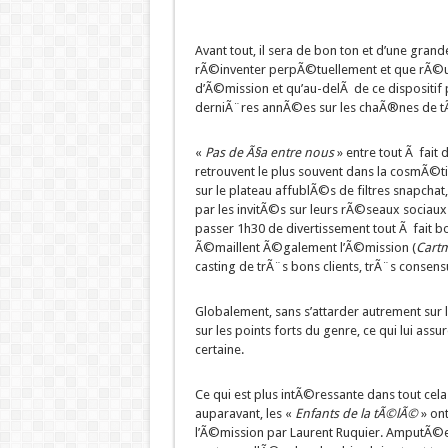
Avant tout, il sera de bon ton et d’une gran
rÃ©inventer perpÃ©tuellement et que rÃ©uni
d’Ã©mission et qu’au-delÃ de ce dispositif
derniÃ¨res annÃ©es sur les chaÃ®nes de t
«
Pas de Ã§a entre nous
» entre tout Ã fait
retrouvent le plus souvent dans la cosmÃ
sur le plateau affublÃ©s de filtres snapch
par les invitÃ©s sur leurs rÃ©seaux sociaux
passer 1h30 de divertissement tout Ã fait b
Ã©maillent Ã©galement l’Ã©mission (
Cartm
casting de trÃ¨s bons clients, trÃ¨s consens
Globalement, sans s’attarder autrement sur 
sur les points forts du genre, ce qui lui as
certaine.
Ce qui est plus intÃ©ressante dans tout ce
auparavant, les «
Enfants de la tÃ©lÃ©
» ont
l’Ã©mission par Laurent Ruquier. AmputÃ©e d’