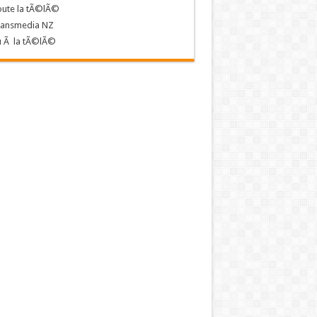
oute la tÃ©lÃ©
ransmedia NZ
u Ã la tÃ©lÃ©