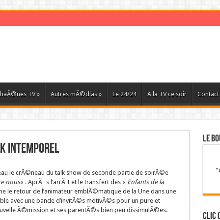
haÃ®nes TV
»
Autres mÃ©dias
»
Le 24/24
A la TV ce soir
Contact
LE BO
lk intemporel
"
uveau le crÃ©neau du talk show de seconde partie de soirÃ©e
re nous
« . AprÃ¨s l’arrÃªt et le transfert des «
Enfants de la
nne le retour de l’animateur emblÃ©matique de la Une dans une
able avec une bande d’invitÃ©s motivÃ©s pour un pure et
ouvelle Ã©mission et ses parentÃ©s bien peu dissimulÃ©es.
Clic 