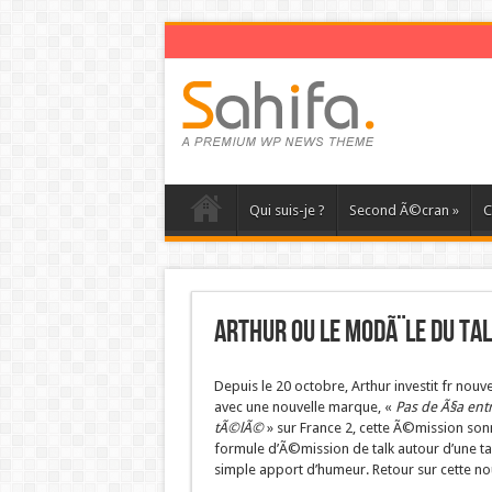
Qui suis-je ?
Second Ã©cran
»
C
Arthur ou le modÃ¨le du ta
Depuis le 20 octobre, Arthur investit fr no
avec une nouvelle marque, «
Pas de Ã§a ent
tÃ©lÃ©
» sur France 2, cette Ã©mission so
formule d’Ã©mission de talk autour d’une t
simple apport d’humeur. Retour sur cette n