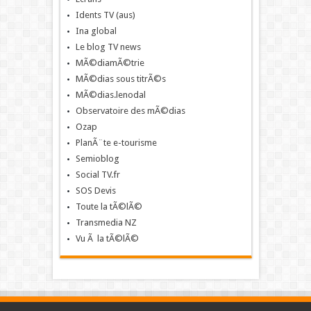
Idents TV (aus)
Ina global
Le blog TV news
MÃ©diamÃ©trie
MÃ©dias sous titrÃ©s
MÃ©dias.lenodal
Observatoire des mÃ©dias
Ozap
PlanÃ¨te e-tourisme
Semioblog
Social TV.fr
SOS Devis
Toute la tÃ©lÃ©
Transmedia NZ
Vu Ã la tÃ©lÃ©