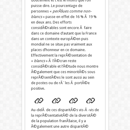
doucement et c’est le moins que l’on
puisse dire. Le pourcentage de
personnes «
perÃ§ues comme non-
blancs
» passe en effet de 16 % Ã 19 %
en deux ans. Des efforts
considÃ©rables sont encore Ã faire
dans ce domaine d’autant que la France
dans un contexte europÃ©en puis
mondial ne se situe pas vraiment aux
places d’honneur en ce domaine.
Effectivement la reprÃ©sentation de
«
blancs
» Ã l’Ã©cran reste
considÃ©rable et l’Ã©tude nous montre
Ã©galement que ces minoritÃ©s sous
reprÃ©sentÃ©es le sont aussi au sein
de postes ou de rÃ´les Ã portÃ©e
positive.
Au-delÃ de ces disparitÃ©s vis-Ã -vis de
la reprÃ©sentativitÃ© de la diversitÃ©
de la population franÃ§aise, il y a
Ã©galement une autre disparitÃ©