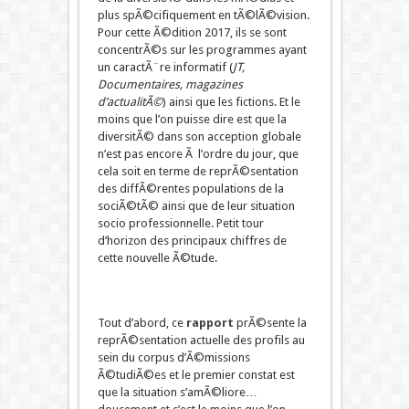
plus spÃ©cifiquement en tÃ©lÃ©vision.
Pour cette Ã©dition 2017, ils se sont
concentrÃ©s sur les programmes ayant
un caractÃ¨re informatif (
JT,
Documentaires, magazines
d’actualitÃ©
) ainsi que les fictions. Et le
moins que l’on puisse dire est que la
diversitÃ© dans son acception globale
n’est pas encore Ã l’ordre du jour, que
cela soit en terme de reprÃ©sentation
des diffÃ©rentes populations de la
sociÃ©tÃ© ainsi que de leur situation
socio professionnelle. Petit tour
d’horizon des principaux chiffres de
cette nouvelle Ã©tude.
Tout d’abord, ce
rapport
prÃ©sente la
reprÃ©sentation actuelle des profils au
sein du corpus d’Ã©missions
Ã©tudiÃ©es et le premier constat est
que la situation s’amÃ©liore…