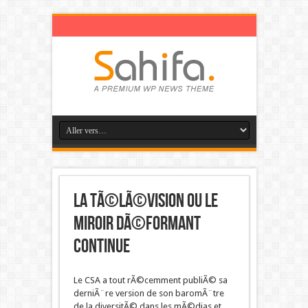
La tÃ©lÃ©vision ou le
miroir dÃ©formant
continue
Le CSA a tout rÃ©cemment publiÃ© sa
derniÃ¨re version de son baromÃ¨tre
de la diversitÃ© dans les mÃ©dias et