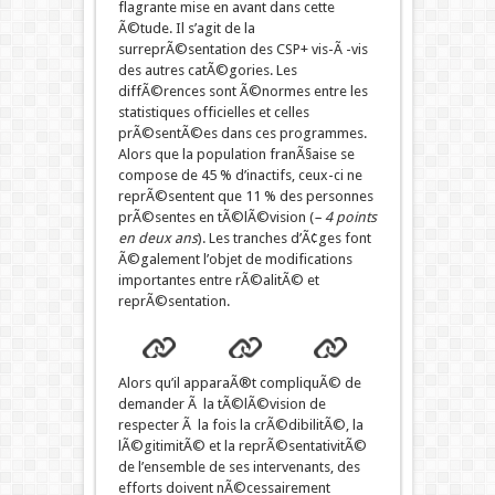
flagrante mise en avant dans cette
Ã©tude. Il s’agit de la
surreprÃ©sentation des CSP+ vis-Ã -vis
des autres catÃ©gories. Les
diffÃ©rences sont Ã©normes entre les
statistiques officielles et celles
prÃ©sentÃ©es dans ces programmes.
Alors que la population franÃ§aise se
compose de 45 % d’inactifs, ceux-ci ne
reprÃ©sentent que 11 % des personnes
prÃ©sentes en tÃ©lÃ©vision (
– 4 points
en deux ans
). Les tranches d’Ã¢ges font
Ã©galement l’objet de modifications
importantes entre rÃ©alitÃ© et
reprÃ©sentation.
Alors qu’il apparaÃ®t compliquÃ© de
demander Ã la tÃ©lÃ©vision de
respecter Ã la fois la crÃ©dibilitÃ©, la
lÃ©gitimitÃ© et la reprÃ©sentativitÃ©
de l’ensemble de ses intervenants, des
efforts doivent nÃ©cessairement