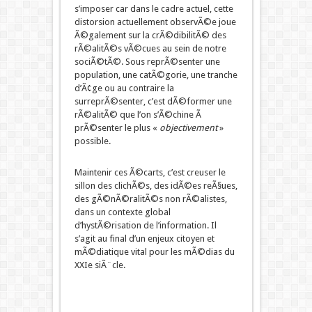
s’imposer car dans le cadre actuel, cette
distorsion actuellement observÃ©e joue
Ã©galement sur la crÃ©dibilitÃ© des
rÃ©alitÃ©s vÃ©cues au sein de notre
sociÃ©tÃ©. Sous reprÃ©senter une
population, une catÃ©gorie, une tranche
d’Ã¢ge ou au contraire la
surreprÃ©senter, c’est dÃ©former une
rÃ©alitÃ© que l’on s’Ã©chine Ã
prÃ©senter le plus «
objectivement
»
possible.
Maintenir ces Ã©carts, c’est creuser le
sillon des clichÃ©s, des idÃ©es reÃ§ues,
des gÃ©nÃ©ralitÃ©s non rÃ©alistes,
dans un contexte global
d’hystÃ©risation de l’information. Il
s’agit au final d’un enjeux citoyen et
mÃ©diatique vital pour les mÃ©dias du
XXIe siÃ¨cle.