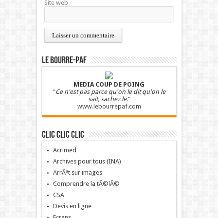
Site web
LE BOURRE-PAF
MEDIA COUP DE POING
"
Ce n'est pas parce qu'on le dit qu'on le
sait, sachez le.
"
www.lebourrepaf.com
Clic clic clic
Acrimed
Archives pour tous (INA)
ArrÃªt sur images
Comprendre la tÃ©lÃ©
CSA
Devis en ligne
Ecrans