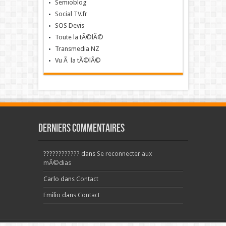
Semioblog
Social TV.fr
SOS Devis
Toute la tÃ©lÃ©
Transmedia NZ
Vu Ã la tÃ©lÃ©
Derniers commentaires
????????????
dans
Se reconnecter aux
mÃ©dias
Carlo
dans
Contact
Emilio
dans
Contact