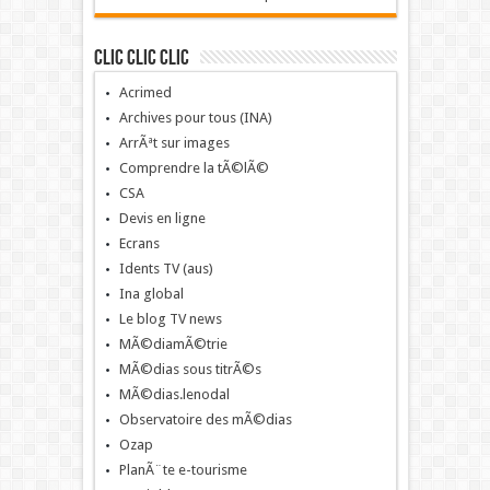
Clic clic clic
Acrimed
Archives pour tous (INA)
ArrÃªt sur images
Comprendre la tÃ©lÃ©
CSA
Devis en ligne
Ecrans
Idents TV (aus)
Ina global
Le blog TV news
MÃ©diamÃ©trie
MÃ©dias sous titrÃ©s
MÃ©dias.lenodal
Observatoire des mÃ©dias
Ozap
PlanÃ¨te e-tourisme