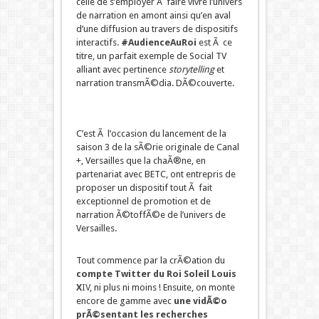
celle de s’employer Ã faire vivre l’univers
de narration en amont ainsi qu’en aval
d’une diffusion au travers de dispositifs
interactifs.
#
AudienceAuRoi
est Ã ce
titre, un parfait exemple de Social TV
alliant avec pertinence
storytelling
et
narration transmÃ©dia. DÃ©couverte.
C’est Ã l’occasion du lancement de la
saison 3 de la sÃ©rie originale de Canal
+, Versailles que la chaÃ®ne, en
partenariat avec BETC, ont entrepris de
proposer un dispositif tout Ã fait
exceptionnel de promotion et de
narration Ã©toffÃ©e de l’univers de
Versailles.
Tout commence par la crÃ©ation du
compte Twitter du Roi Soleil Louis
X
IV
, ni plus ni moins ! Ensuite, on monte
encore de gamme avec
une vidÃ©o
prÃ©sentant les recherches