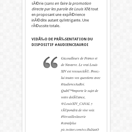
sÃ©rie (
sans en faire la promotion
directe par les parole de Louis XIV
) tout
en proposant une expÃ©rience
inÃ©dite autant qu’intrigante. Une
rÃ©ussite totale.
VIDÃ‰O DE PRÃ‰SENTATION DU
DISPOSITIF #AUDIENCEAUROI
Gazouilleurs de France et
de Navarre. Le vrai Louis
XIV est ressuscitÃ©. Posez-
lui toutes vos questions avec
#AudienceAuRoi
.
Quâ€™importe le sujet de
votre dolÃ©ance,
@LouisXIV_CANAL
y
rÃ©pondra de vive voix
#Versailleslaserie
#canalplus
pic.twitter.com/vccJhdAatO