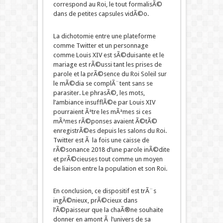
correspond au Roi, le tout formalisÃ©
dans de petites capsules vidÃ©o.
La dichotomie entre une plateforme
comme Twitter et un personnage
comme Louis XIV est sÃ©duisante et le
mariage est rÃ©ussi tant les prises de
parole et la prÃ©sence du Roi Soleil sur
le mÃ©dia se complÃ¨tent sans se
parasiter. Le phrasÃ©, les mots,
l’ambiance insufflÃ©e par Louis XIV
pourraient Ãªtre les mÃªmes si ces
mÃªmes rÃ©ponses avaient Ã©tÃ©
enregistrÃ©es depuis les salons du Roi.
Twitter est Ã la fois une caisse de
rÃ©sonance 2018 d’une parole inÃ©dite
et prÃ©cieuses tout comme un moyen
de liaison entre la population et son Roi.
En conclusion, ce dispositif est trÃ¨s
ingÃ©nieux, prÃ©cieux dans
l’Ã©paisseur que la chaÃ®ne souhaite
donner en amont Ã l’univers de sa