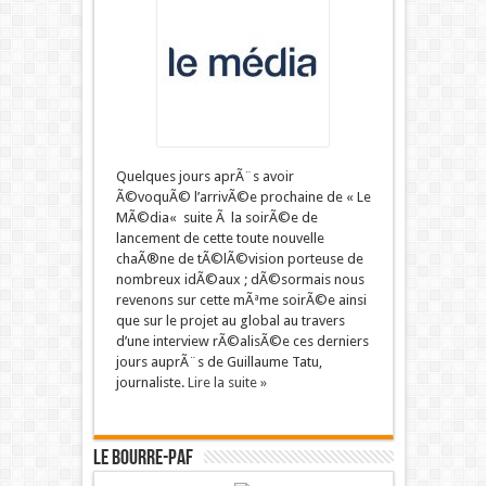
Quelques jours aprÃ¨s avoir
Ã©voquÃ© l’arrivÃ©e prochaine de « Le
MÃ©dia« suite Ã la soirÃ©e de
lancement de cette toute nouvelle
chaÃ®ne de tÃ©lÃ©vision porteuse de
nombreux idÃ©aux ; dÃ©sormais nous
revenons sur cette mÃªme soirÃ©e ainsi
que sur le projet au global au travers
d’une interview rÃ©alisÃ©e ces derniers
jours auprÃ¨s de Guillaume Tatu,
journaliste.
Lire la suite »
LE BOURRE-PAF