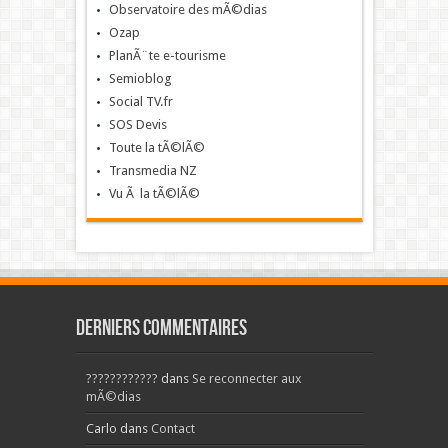
Observatoire des mÃ©dias
Ozap
PlanÃ¨te e-tourisme
Semioblog
Social TV.fr
SOS Devis
Toute la tÃ©lÃ©
Transmedia NZ
Vu Ã la tÃ©lÃ©
Derniers commentaires
????????????
dans
Se reconnecter aux
mÃ©dias
Carlo
dans
Contact