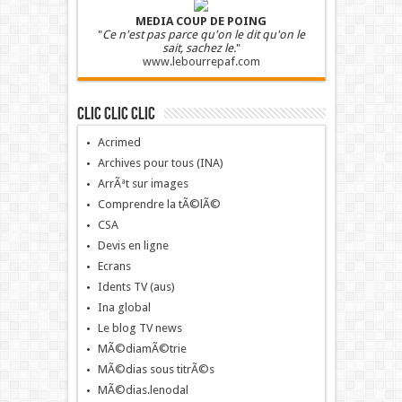
MEDIA COUP DE POING
"
Ce n'est pas parce qu'on le dit qu'on le
sait, sachez le.
"
www.lebourrepaf.com
Clic clic clic
Acrimed
Archives pour tous (INA)
ArrÃªt sur images
Comprendre la tÃ©lÃ©
CSA
Devis en ligne
Ecrans
Idents TV (aus)
Ina global
Le blog TV news
MÃ©diamÃ©trie
MÃ©dias sous titrÃ©s
MÃ©dias.lenodal