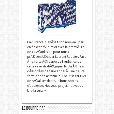
Hier France 2 lanÃ§ait son nouveau pari
en fin d’aprÃ¨s-midi avec la premiÃ¨re
de « L’Ã©mission pour tous »
prÃ©sentÃ©e par Laurent Ruquier. Face
Ã la forte Ã©rosion de l’audience de
cette case stratÃ©gique, la chaÃ®ne a
dÃ©cidÃ© de faire appel Ã une figure
forte de son antenne qui peut se targuer
de rÃ©aliser de trÃ¨s bons scores
d’audience. Nouveau projet, nouveau ...
Lire la suite »
LE BOURRE-PAF