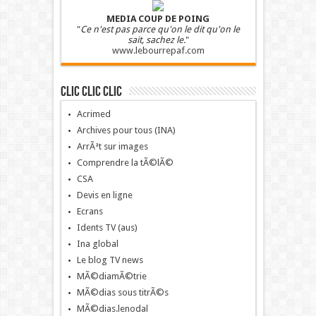
MEDIA COUP DE POING
"
Ce n'est pas parce qu'on le dit qu'on le
sait, sachez le.
"
www.lebourrepaf.com
Clic clic clic
Acrimed
Archives pour tous (INA)
ArrÃªt sur images
Comprendre la tÃ©lÃ©
CSA
Devis en ligne
Ecrans
Idents TV (aus)
Ina global
Le blog TV news
MÃ©diamÃ©trie
MÃ©dias sous titrÃ©s
MÃ©dias.lenodal