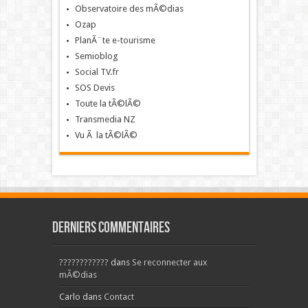
Observatoire des mÃ©dias
Ozap
PlanÃ¨te e-tourisme
Semioblog
Social TV.fr
SOS Devis
Toute la tÃ©lÃ©
Transmedia NZ
Vu Ã la tÃ©lÃ©
Derniers commentaires
????????????
dans
Se reconnecter aux
mÃ©dias
Carlo
dans
Contact