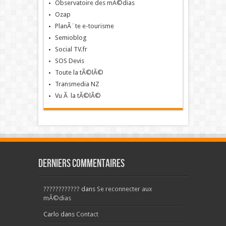
Observatoire des mÃ©dias
Ozap
PlanÃ¨te e-tourisme
Semioblog
Social TV.fr
SOS Devis
Toute la tÃ©lÃ©
Transmedia NZ
Vu Ã la tÃ©lÃ©
Derniers commentaires
????????????
dans
Se reconnecter aux
mÃ©dias
Carlo
dans
Contact