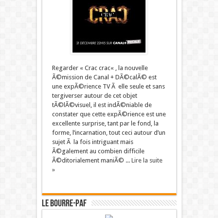
Regarder « Crac crac« , la nouvelle
Ã©mission de Canal + DÃ©calÃ© est
une expÃ©rience TV Ã elle seule et sans
tergiverser autour de cet objet
tÃ©lÃ©visuel, il est indÃ©niable de
constater que cette expÃ©rience est une
excellente surprise, tant par le fond, la
forme, l’incarnation, tout ceci autour d’un
sujet Ã la fois intriguant mais
Ã©galement au combien difficile
Ã©ditorialement maniÃ© ...
Lire la suite
»
LE BOURRE-PAF