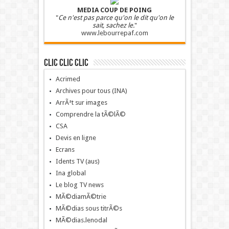
MEDIA COUP DE POING
"
Ce n'est pas parce qu'on le dit qu'on le
sait, sachez le.
"
www.lebourrepaf.com
Clic clic clic
Acrimed
Archives pour tous (INA)
ArrÃªt sur images
Comprendre la tÃ©lÃ©
CSA
Devis en ligne
Ecrans
Idents TV (aus)
Ina global
Le blog TV news
MÃ©diamÃ©trie
MÃ©dias sous titrÃ©s
MÃ©dias.lenodal