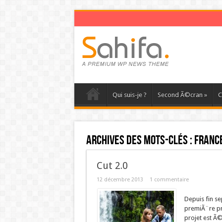
Qui suis-je ?
Second Ã©cran
»
C
Archives des mots-clés :
Franc
Cut 2.0
12 décembre 2013
1 commentaire
Depuis fin s
premiÃ¨re pro
projet est Ã