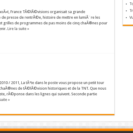
T
T
aoÃ»t, France TÃ©lÃ©visions organisait sa grande
de presse de rentrÃ©e, histoire de mettre en lumiÃ¨re les
V
et grilles de programmes de pas moins de cinq chaÃ®nes pour
enir.
Lire la suite »
010 / 2011, La tÃªte dans le poste vous propose un petit tour
 chaÃ®nes de tÃ©lÃ©vision historiques et de la TNT. Que nous
te, rÃ©ponse dans les lignes qui suivent. Seconde partie
suite »