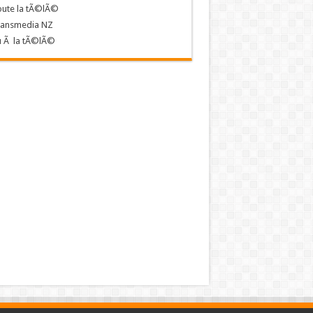
oute la tÃ©lÃ©
ransmedia NZ
u Ã la tÃ©lÃ©