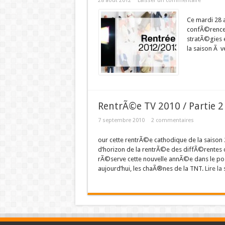
28 août 2012
Laisser un commentaire
Ce mardi 28 
confÃ©rence 
stratÃ©gies 
la saison Ã v
RentrÃ©e TV 2010 / Partie 2
7 septembre 2010
2 commentaires
our cette rentrÃ©e cathodique de la saison 2
d’horizon de la rentrÃ©e des diffÃ©rentes
rÃ©serve cette nouvelle annÃ©e dans le pos
aujourd’hui, les chaÃ®nes de la TNT.
Lire la 