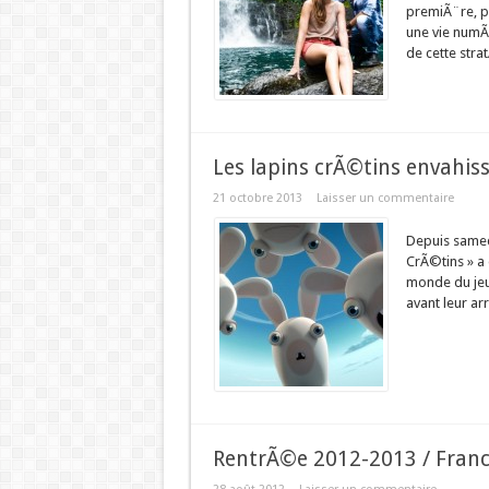
premiÃ¨re, p
une vie numÃ
de cette str
Les lapins crÃ©tins envahis
21 octobre 2013
Laisser un commentaire
Depuis samed
CrÃ©tins » a
monde du je
avant leur a
RentrÃ©e 2012-2013 / Fran