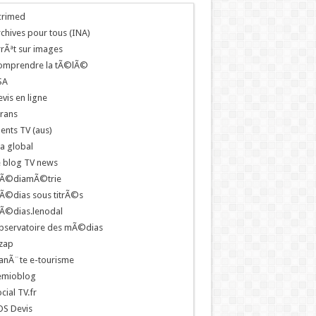
crimed
chives pour tous (INA)
rÃªt sur images
omprendre la tÃ©lÃ©
SA
vis en ligne
rans
ents TV (aus)
a global
e blog TV news
Ã©diamÃ©trie
Ã©dias sous titrÃ©s
Ã©dias.lenodal
bservatoire des mÃ©dias
zap
anÃ¨te e-tourisme
emioblog
cial TV.fr
OS Devis