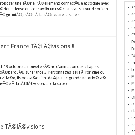
roposer une sÃ©rie (rÃ©ellement) connectÃ©e et sociale avec
A
©rique dense qui connaÃ®t un rÃ©el succÃ¨s. Tour d’horizon
Ar
atÃ©gie intÃ©grÃ©e Ã la sÃ©rie.
Lire la suite »
Ar
C
C
De
sent France TÃ©lÃ©visions !!
Ec
Id
In
i 19 octobre la nouvelle sÃ©rie d’animation des « Lapins
L
 dÃ©barquÃ© sur France 3. Personnages issus Ã l’origine du
M
u vidÃ©o, ils possÃ©daient dÃ©jÃ une grande notoriÃ©tÃ©
M
rrivÃ©e Ã la tÃ©lÃ©vision.
Lire la suite »
M
O
O
Pl
S
So
ce TÃ©lÃ©visions
S