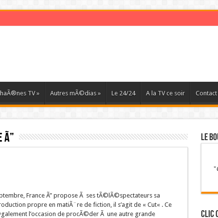
haÃ®nes TV
»
Autres mÃ©dias
»
Le 24/24
A la TV ce soir
Contact
e Ã”
LE BO
"
eptembre, France Ã” propose Ã ses tÃ©lÃ©spectateurs sa
duction propre en matiÃ¨re de fiction, il s’agit de « Cut« . Ce
Clic 
©galement l’occasion de procÃ©der Ã une autre grande