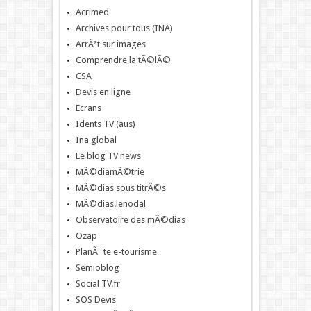
Acrimed
Archives pour tous (INA)
ArrÃªt sur images
Comprendre la tÃ©lÃ©
CSA
Devis en ligne
Ecrans
Idents TV (aus)
Ina global
Le blog TV news
MÃ©diamÃ©trie
MÃ©dias sous titrÃ©s
MÃ©dias.lenodal
Observatoire des mÃ©dias
Ozap
PlanÃ¨te e-tourisme
Semioblog
Social TV.fr
SOS Devis