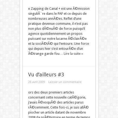
e Zapping de Canal + est une Ã©mission
singuliÃ¨re dans le PAF et ce depuis de
nombreuses annÃ©es. Reflet d’une
pratique devenue commune, il n’est pas
non plus dÃ©nuÃ© de force puisqu’il
agence quotidiennement un propos
puissant sur notre lucarne Ã©clairÃ©e
et la sociÃ©tÃ© qui l’entoure. Une force
qui depuis hier s’est entourÃ©e d’un
Ã©trange garde fou…
Lire la suite »
Vu d’ailleurs #3
26 avril 2009
Laisser un commentaire
ors des deux premiers articles
concernant cette nouvelle catÃ©gorie,
j’avais Ã©voquÃ© des articles parus
rÃ©cemment. Cette fois-ci, je suis allÃ©
piocher un article datant de novembre
2008 (la prÃ©histoire en terme de temps