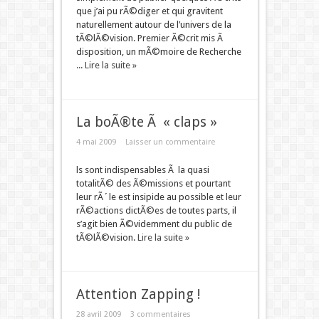
que j’ai pu rÃ©diger et qui gravitent
naturellement autour de l’univers de la
tÃ©lÃ©vision. Premier Ã©crit mis Ã
disposition, un mÃ©moire de Recherche
...
Lire la suite »
La boÃ®te Ã « claps »
4 mai 2009
Laisser un commentaire
ls sont indispensables Ã la quasi
totalitÃ© des Ã©missions et pourtant
leur rÃ´le est insipide au possible et leur
rÃ©actions dictÃ©es de toutes parts, il
s’agit bien Ã©videmment du public de
tÃ©lÃ©vision.
Lire la suite »
Attention Zapping !
28 avril 2009
3 commentaires