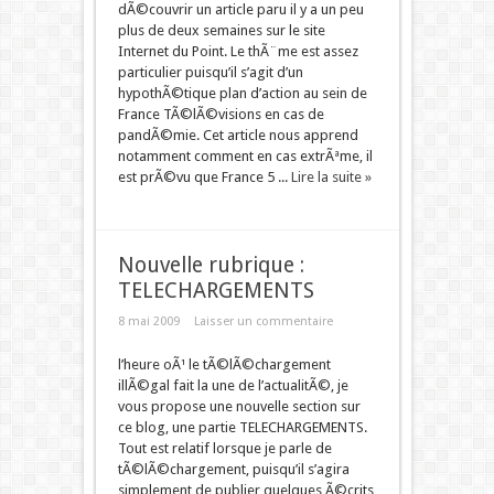
dÃ©couvrir un article paru il y a un peu
plus de deux semaines sur le site
Internet du Point. Le thÃ¨me est assez
particulier puisqu’il s’agit d’un
hypothÃ©tique plan d’action au sein de
France TÃ©lÃ©visions en cas de
pandÃ©mie. Cet article nous apprend
notamment comment en cas extrÃªme, il
est prÃ©vu que France 5 ...
Lire la suite »
Nouvelle rubrique :
TELECHARGEMENTS
8 mai 2009
Laisser un commentaire
l’heure oÃ¹ le tÃ©lÃ©chargement
illÃ©gal fait la une de l’actualitÃ©, je
vous propose une nouvelle section sur
ce blog, une partie TELECHARGEMENTS.
Tout est relatif lorsque je parle de
tÃ©lÃ©chargement, puisqu’il s’agira
simplement de publier quelques Ã©crits