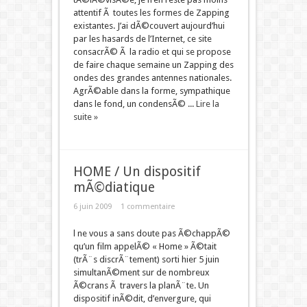
attentif Ã toutes les formes de Zapping
existantes. J’ai dÃ©couvert aujourd’hui
par les hasards de l’Internet, ce site
consacrÃ© Ã la radio et qui se propose
de faire chaque semaine un Zapping des
ondes des grandes antennes nationales.
AgrÃ©able dans la forme, sympathique
dans le fond, un condensÃ© ...
Lire la
suite »
HOME / Un dispositif
mÃ©diatique
6 juin 2009
1 commentaire
l ne vous a sans doute pas Ã©chappÃ©
qu’un film appelÃ© « Home » Ã©tait
(trÃ¨s discrÃ¨tement) sorti hier 5 juin
simultanÃ©ment sur de nombreux
Ã©crans Ã travers la planÃ¨te. Un
dispositif inÃ©dit, d’envergure, qui