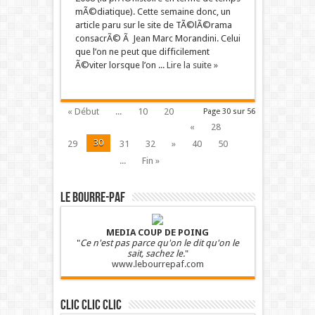
mÃ©diatique). Cette semaine donc, un
article paru sur le site de TÃ©lÃ©rama
consacrÃ© Ã Jean Marc Morandini. Celui
que l’on ne peut que difficilement
Ã©viter lorsque l’on ...
Lire la suite »
« Début
...
10
20
Page 30 sur 56
«
28
30
29
31
32
»
40
50
...
Fin »
LE BOURRE-PAF
MEDIA COUP DE POING
"
Ce n'est pas parce qu'on le dit qu'on le
sait, sachez le.
"
www.lebourrepaf.com
Clic clic clic