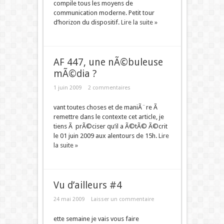
compile tous les moyens de
communication moderne. Petit tour
d’horizon du dispositif.
Lire la suite »
AF 447, une nÃ©buleuse
mÃ©dia ?
1 juin 2009
2 commentaires
vant toutes choses et de maniÃ¨re Ã
remettre dans le contexte cet article, je
tiens Ã prÃ©ciser qu’il a Ã©tÃ© Ã©crit
le 01 juin 2009 aux alentours de 15h.
Lire
la suite »
Vu d’ailleurs #4
24 mai 2009
Laisser un commentaire
ette semaine je vais vous faire