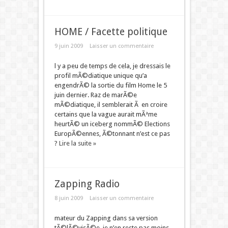
HOME / Facette politique
9 juin 2009
Laisser un commentaire
l y a peu de temps de cela, je dressais le
profil mÃ©diatique unique qu’a
engendrÃ© la sortie du film Home le 5
juin dernier. Raz de marÃ©e
mÃ©diatique, il semblerait Ã en croire
certains que la vague aurait mÃªme
heurtÃ© un iceberg nommÃ© Elections
EuropÃ©ennes, Ã©tonnant n’est ce pas
?
Lire la suite »
Zapping Radio
8 juin 2009
Laisser un commentaire
mateur du Zapping dans sa version
tÃ©lÃ©visÃ©e, je n’en reste pas moins