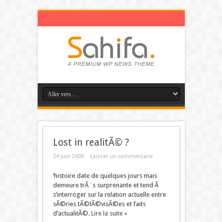
Lost in realitÃ© ?
24 juin 2009
Laisser un commentaire
‘histoire date de quelques jours mais
demeure trÃ¨s surprenante et tend Ã
s’interroger sur la relation actuelle entre
sÃ©ries tÃ©lÃ©visÃ©es et faits
d’actualitÃ©.
Lire la suite »