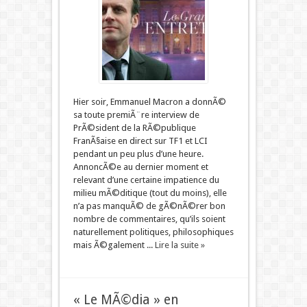
Hier soir, Emmanuel Macron a donnÃ©
sa toute premiÃ¨re interview de
PrÃ©sident de la RÃ©publique
FranÃ§aise en direct sur TF1 et LCI
pendant un peu plus d’une heure.
AnnoncÃ©e au dernier moment et
relevant d’une certaine impatience du
milieu mÃ©ditique (tout du moins), elle
n’a pas manquÃ© de gÃ©nÃ©rer bon
nombre de commentaires, qu’ils soient
naturellement politiques, philosophiques
mais Ã©galement ...
Lire la suite »
« Le MÃ©dia » en