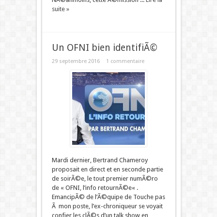
suite »
Un OFNI bien identifiÃ©
29 septembre 2016
1 commentaire
Mardi dernier, Bertrand Chameroy
proposait en direct et en seconde partie
de soirÃ©e, le tout premier numÃ©ro
de « OFNI, l’info retournÃ©e« .
EmancipÃ© de l’Ã©quipe de Touche pas
Ã mon poste, l’ex-chroniqueur se voyait
confier les clÃ©s d’un talk show en