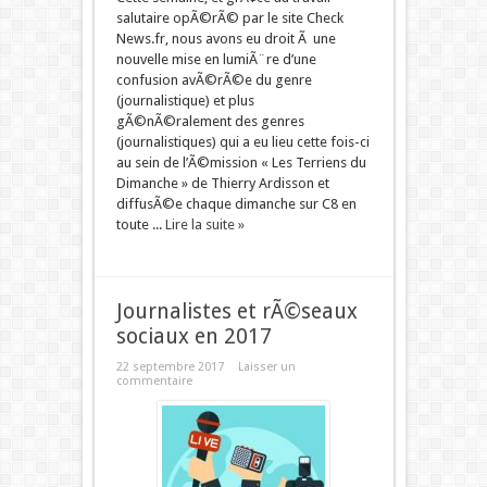
salutaire opÃ©rÃ© par le site Check
News.fr, nous avons eu droit Ã une
nouvelle mise en lumiÃ¨re d’une
confusion avÃ©rÃ©e du genre
(journalistique) et plus
gÃ©nÃ©ralement des genres
(journalistiques) qui a eu lieu cette fois-ci
au sein de l’Ã©mission « Les Terriens du
Dimanche » de Thierry Ardisson et
diffusÃ©e chaque dimanche sur C8 en
toute ...
Lire la suite »
Journalistes et rÃ©seaux
sociaux en 2017
22 septembre 2017
Laisser un
commentaire