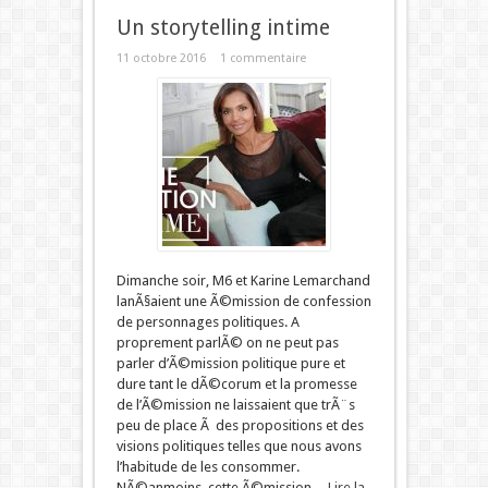
Un storytelling intime
11 octobre 2016
1 commentaire
Dimanche soir, M6 et Karine Lemarchand
lanÃ§aient une Ã©mission de confession
de personnages politiques. A
proprement parlÃ© on ne peut pas
parler d’Ã©mission politique pure et
dure tant le dÃ©corum et la promesse
de l’Ã©mission ne laissaient que trÃ¨s
peu de place Ã des propositions et des
visions politiques telles que nous avons
l’habitude de les consommer.
NÃ©anmoins, cette Ã©mission ...
Lire la