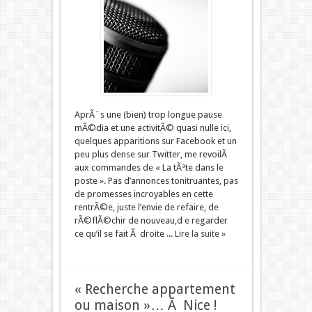
AprÃ¨s une (bien) trop longue pause
mÃ©dia et une activitÃ© quasi nulle ici,
quelques apparitions sur Facebook et un
peu plus dense sur Twitter, me revoilÃ
aux commandes de « La tÃªte dans le
poste ». Pas d’annonces tonitruantes, pas
de promesses incroyables en cette
rentrÃ©e, juste l’envie de refaire, de
rÃ©flÃ©chir de nouveau,d e regarder
ce qu’il se fait Ã droite ...
Lire la suite »
« Recherche appartement
ou maison »… Ã Nice !