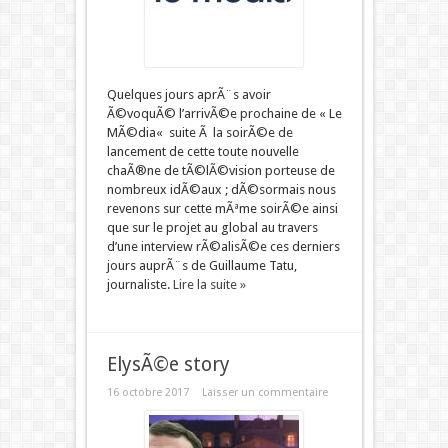
Quelques jours aprÃ¨s avoir
Ã©voquÃ© l’arrivÃ©e prochaine de « Le
MÃ©dia« suite Ã la soirÃ©e de
lancement de cette toute nouvelle
chaÃ®ne de tÃ©lÃ©vision porteuse de
nombreux idÃ©aux ; dÃ©sormais nous
revenons sur cette mÃªme soirÃ©e ainsi
que sur le projet au global au travers
d’une interview rÃ©alisÃ©e ces derniers
jours auprÃ¨s de Guillaume Tatu,
journaliste.
Lire la suite »
ElysÃ©e story
16 octobre 2017
Laisser un commentaire