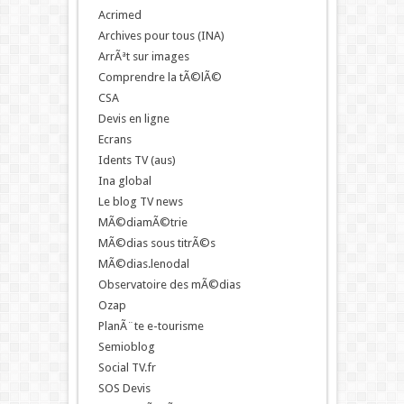
Acrimed
Archives pour tous (INA)
ArrÃªt sur images
Comprendre la tÃ©lÃ©
CSA
Devis en ligne
Ecrans
Idents TV (aus)
Ina global
Le blog TV news
MÃ©diamÃ©trie
MÃ©dias sous titrÃ©s
MÃ©dias.lenodal
Observatoire des mÃ©dias
Ozap
PlanÃ¨te e-tourisme
Semioblog
Social TV.fr
SOS Devis