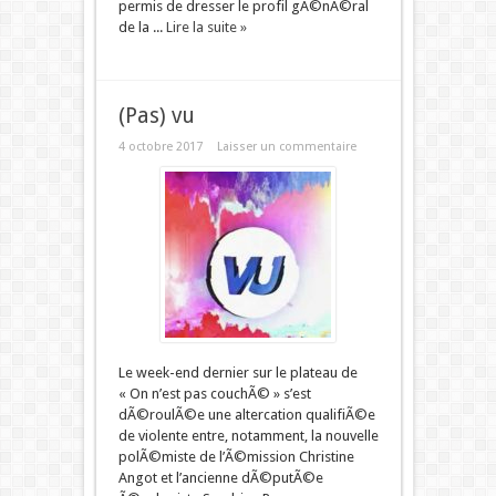
permis de dresser le profil gÃ©nÃ©ral
de la ...
Lire la suite »
(Pas) vu
4 octobre 2017
Laisser un commentaire
Le week-end dernier sur le plateau de
« On n’est pas couchÃ© » s’est
dÃ©roulÃ©e une altercation qualifiÃ©e
de violente entre, notamment, la nouvelle
polÃ©miste de l’Ã©mission Christine
Angot et l’ancienne dÃ©putÃ©e