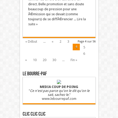
direct. Belle promotion et sans doute
beaucoup de pression pour une
Ã©mission qui se devait (comme
toujours) de se diffÃ©rencier ...
Lire la
suite »
« Début
...
«
2
3
Page 4 sur 56
4
5
6
»
10
20
30
...
Fin »
LE BOURRE-PAF
MEDIA COUP DE POING
"
Ce n'est pas parce qu'on le dit qu'on le
sait, sachez le.
"
www.lebourrepaf.com
Clic clic clic