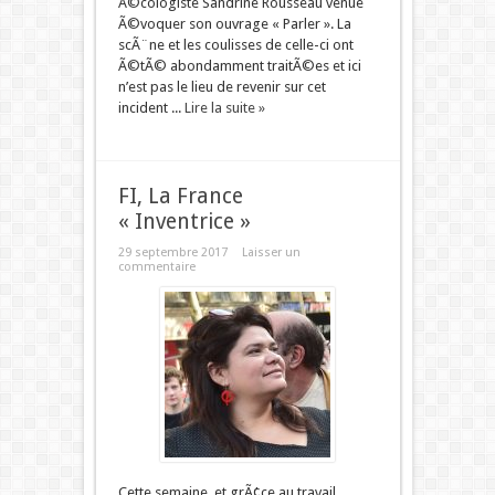
Ã©cologiste Sandrine Rousseau venue
Ã©voquer son ouvrage « Parler ». La
scÃ¨ne et les coulisses de celle-ci ont
Ã©tÃ© abondamment traitÃ©es et ici
n’est pas le lieu de revenir sur cet
incident ...
Lire la suite »
FI, La France
« Inventrice »
29 septembre 2017
Laisser un
commentaire
Cette semaine, et grÃ¢ce au travail