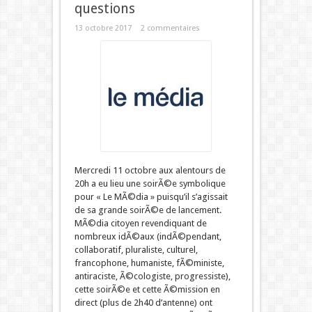
questions
13 octobre 2017
2 commentaires
Mercredi 11 octobre aux alentours de
20h a eu lieu une soirÃ©e symbolique
pour « Le MÃ©dia » puisqu’il s’agissait
de sa grande soirÃ©e de lancement.
MÃ©dia citoyen revendiquant de
nombreux idÃ©aux (indÃ©pendant,
collaboratif, pluraliste, culturel,
francophone, humaniste, fÃ©ministe,
antiraciste, Ã©cologiste, progressiste),
cette soirÃ©e et cette Ã©mission en
direct (plus de 2h40 d’antenne) ont